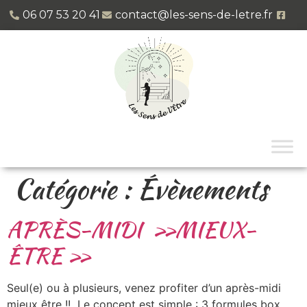
06 07 53 20 41​
contact@les-sens-de-letre.fr
Catégorie :
Évènements
APRÈS-MIDI »MIEUX-
ÊTRE »
Seul(e) ou à plusieurs, venez profiter d’un après-midi
mieux être !! Le concept est simple : 3 formules box